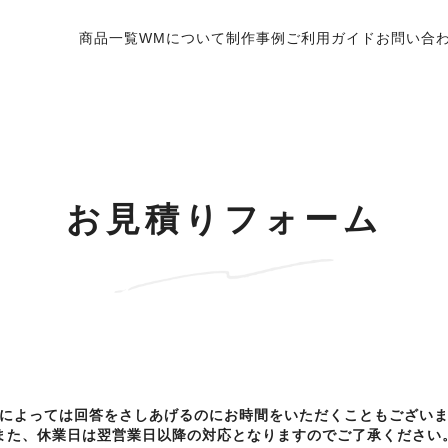
商品
一覧
WMに
ついて
制作
事例
ご利用
ガイド
お問い
合
お見積りフォーム
によっては回答をさしあげるのにお時間をいただくこともござい
また、休業日は翌営業日以降の対応となりますのでご了承ください