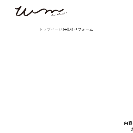
トップページ
お見積りフォーム
商品一覧
WMについて
制作事例
ご利用ガイド
お問い合わせ
よくある質問
WMコラム
内容
特商法取引法に基づく表記