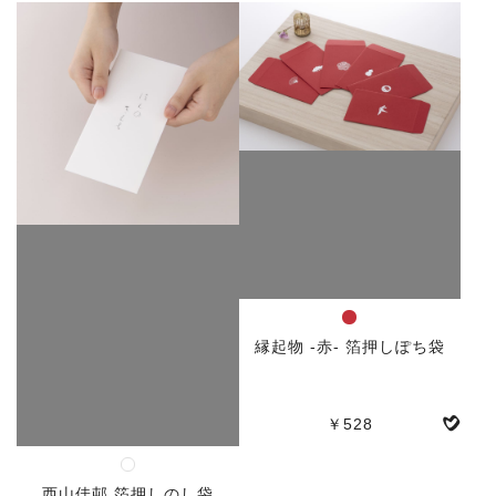
人気
人気
縁起物 -赤- 箔押しぽち袋
￥528
西山佳邨 箔押しのし袋