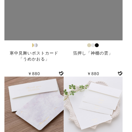
寒中見舞いポストカード
箔押し「神棚の雲」
「うめかおる」
￥880
￥880
人気