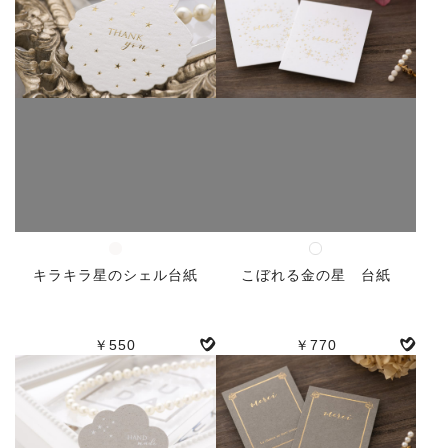
キラキラ星のシェル台紙
こぼれる金の星 台紙
￥550
￥770
人気