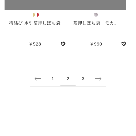
梅結び 水引箔押しぽち袋
箔押しぽち袋「モカ」
￥528
￥990
1
2
3